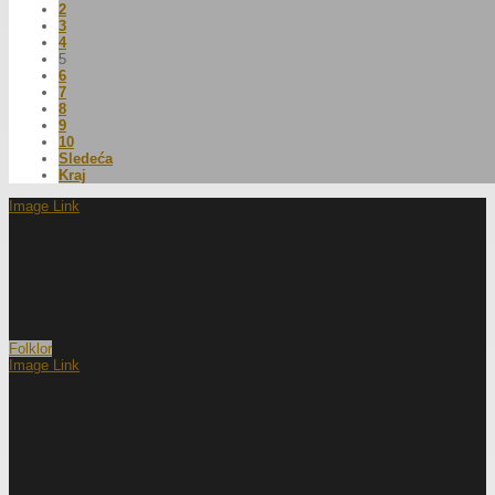
2
3
4
5
6
7
8
9
10
Sledeća
Kraj
Image Link
Folklor
Image Link