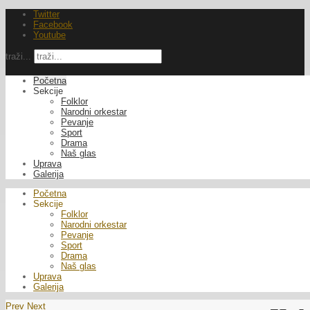
Twitter
Facebook
Youtube
traži...
Početna
Sekcije
Folklor
Narodni orkestar
Pevanje
Sport
Drama
Naš glas
Uprava
Galerija
Početna
Sekcije
Folklor
Narodni orkestar
Pevanje
Sport
Drama
Naš glas
Uprava
Galerija
Prev
Next