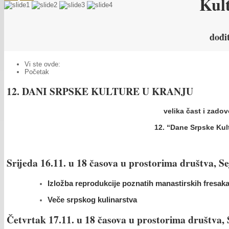
Kul
dođi
Vi ste ovde:
Početak
12. DANI SRPSKE KULTURE U KRANJU
velika čast i zado
12. “Dane Srpske Kult
Srijeda 16.11. u 18 časova u prostorima društva, S
Izložba reprodukcije poznatih manastirskih fresaka
Veče srpskog kulinarstva
Četvrtak 17.11. u 18 časova u prostorima društva, 