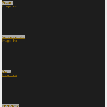
Pevanje
Image Link
Narodni orkestar
Image Link
Drama
Image Link
Planinarenje