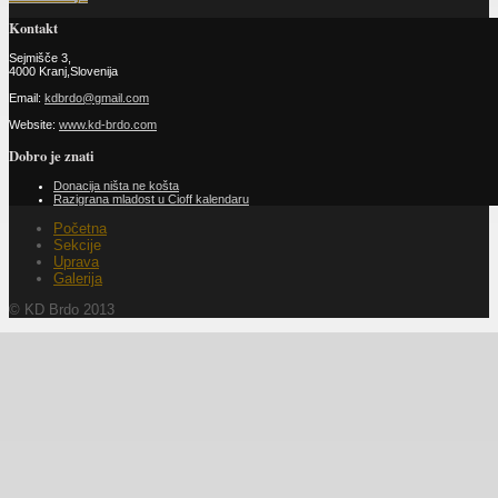
Kontakt
Sejmišče 3,
4000 Kranj,Slovenija
Email:
kdbrdo@gmail.com
Website:
www.kd-brdo.com
Dobro je znati
Donacija ništa ne košta
Razigrana mladost u Cioff kalendaru
Početna
Sekcije
Uprava
Galerija
© KD Brdo 2013