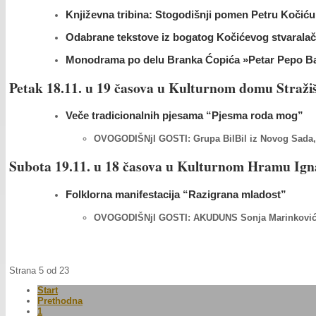
Književna tribina: Stogodišnji pomen Petru Kočiću.
Odabrane tekstove iz bogatog Kočićevog stvaralačk
Monodrama po delu Branka Ćopića »Petar Pepo Band
Petak 18.11. u 19 časova u Kulturnom domu Straži
Veče tradicionalnih pjesama “Pjesma roda mog”
OVOGODIŠNjI GOSTI: Grupa BilBil iz Novog Sada, 
Subota 19.11. u 18 časova u Kulturnom Hramu Ign
Folklorna manifestacija “Razigrana mladost”
OVOGODIŠNjI GOSTI: AKUDUNS Sonja Marinković
Strana 5 od 23
Start
Prethodna
1