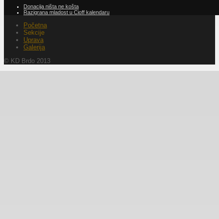
Donacija ništa ne košta
Razigrana mladost u Cioff kalendaru
Početna
Sekcije
Uprava
Galerija
© KD Brdo 2013