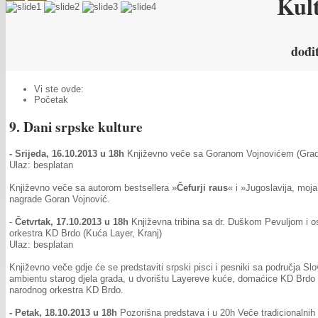
Kul
dođi
Vi ste ovde:
Početak
9. Dani srpske kulture
- Srijeda, 16.10.2013 u 18h
Književno veče sa Goranom Vojnovićem (Grads
Ulaz: besplatan
Književno veče sa autorom bestsellera »
Čefurji raus
« i »Jugoslavija, moja
nagrade Goran Vojnović.
-
Četvrtak, 17.10.2013 u 18h
Književna tribina sa dr. Duškom Pevuljom i o
orkestra KD Brdo (Kuća Layer, Kranj)
Ulaz: besplatan
Književno veče gdje će se predstaviti srpski pisci i pesniki sa područja Slo
ambientu starog djela grada, u dvorištu Layereve kuće, domaćice KD Brdo p
narodnog orkestra KD Brdo.
- Petak, 18.10.2013 u 18h
Pozorišna predstava i u 20h Veče tradicionaln