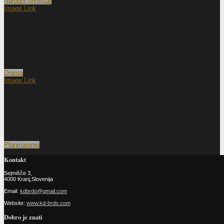
Narodni orkestar
Image Link
Drama
Image Link
Planinarenje
Kontakt
Sejmišče 3,
4000 Kranj,Slovenija
Email:
kdbrdo@gmail.com
Website:
www.kd-brdo.com
Dobro je znati