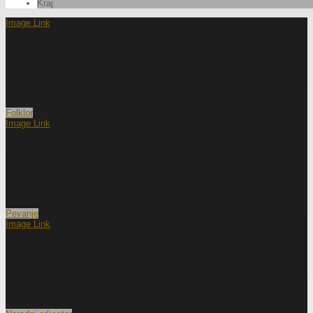
Kraj
Image Link
Folklor
Image Link
Pevanje
Image Link