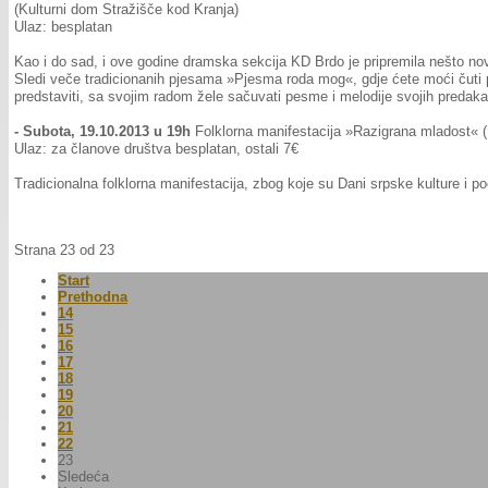
(Kulturni dom Stražišče kod Kranja)
Ulaz: besplatan
Kao i do sad, i ove godine dramska sekcija KD Brdo je pripremila nešto 
Sledi veče tradicionanih pjesama »Pjesma roda mog«, gdje ćete moći čuti pe
predstaviti, sa svojim radom žele sačuvati pesme i melodije svojih predak
- Subota, 19.10.2013 u 19h
Folklorna manifestacija »Razigrana mladost« (
Ulaz: za članove društva besplatan, ostali 7€
Tradicionalna folklorna manifestacija, zbog koje su Dani srpske kulture i po
Strana 23 od 23
Start
Prethodna
14
15
16
17
18
19
20
21
22
23
Sledeća