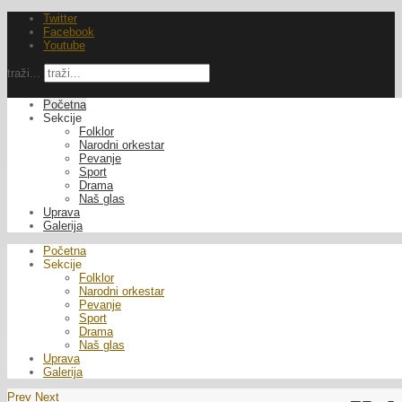
Twitter
Facebook
Youtube
traži...
Početna
Sekcije
Folklor
Narodni orkestar
Pevanje
Sport
Drama
Naš glas
Uprava
Galerija
Početna
Sekcije
Folklor
Narodni orkestar
Pevanje
Sport
Drama
Naš glas
Uprava
Galerija
Prev
Next